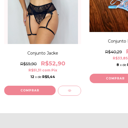
Conjunto 
R$40,29
Conjunto Jacke
R$33,8
R$52,90
R$59,90
8
x de
R$51,31
com
Pix
12
x de
R$5,44
COMPRAR
COMPRAR