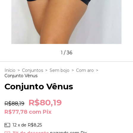
1
/
36
Início
>
Conjuntos
>
Sem bojo
>
Com aro
>
Conjunto Vênus
Conjunto Vênus
R$80,19
R$88,19
R$77,78
com
Pix
12
x de
R$8,25
3% de desconto
pagando com Pix