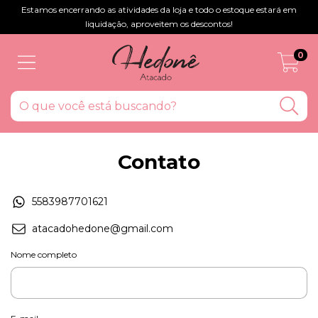
Estamos encerrando as atividades da loja e todo o estoque estará em
liquidação, aproveitem os descontos!
0
Contato
5583987701621
atacadohedone@gmail.com
Nome completo