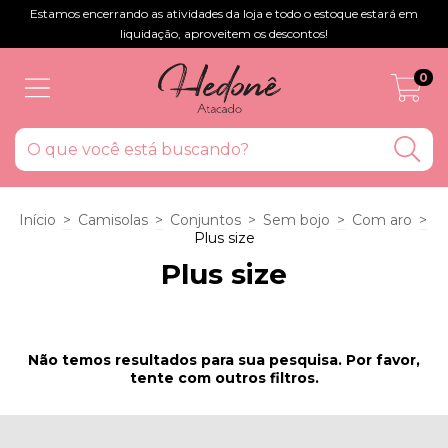
Estamos encerrando as atividades da loja e todo o estoque estará em
liquidação, aproveitem os descontos!
0
Início
>
Camisolas
>
Conjuntos
>
Sem bojo
>
Com aro
>
Plus size
Plus size
Não temos resultados para sua pesquisa. Por favor,
tente com outros filtros.