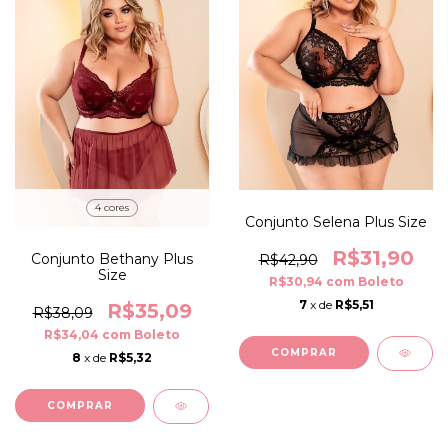
4 cores
Conjunto Selena Plus Size
R$31,90
Conjunto Bethany Plus
R$42,90
Size
R$30,94
com
Boleto
7
x de
R$5,51
R$35,09
R$38,09
R$34,04
com
Boleto
COMPRAR
8
x de
R$5,32
COMPRAR