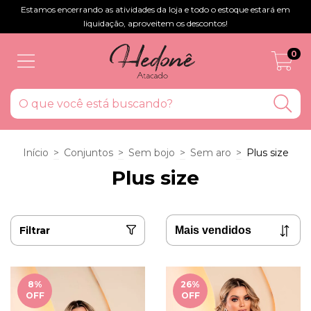
Estamos encerrando as atividades da loja e todo o estoque estará em
liquidação, aproveitem os descontos!
0
Início
>
Conjuntos
>
Sem bojo
>
Sem aro
>
Plus size
Plus size
Filtrar
8
%
26
%
OFF
OFF