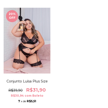
20
%
OFF
Conjunto Luísa Plus Size
R$31,90
R$39,90
R$30,94
com
Boleto
7
x de
R$5,51