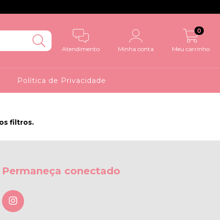
0
Atendimento
Minha conta
Meu carrinho
o
Política de Privacidade
 filtros.
Permaneça conectado