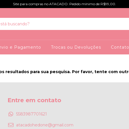
Site para compras no ATACADO. Pedido mínimo de R$99,00.
nvio e Pagamento
Trocas ou Devoluções
Contat
s resultados para sua pesquisa. Por favor, tente com outros
Entre em contato
5583987701621
atacadohedone@gmail.com