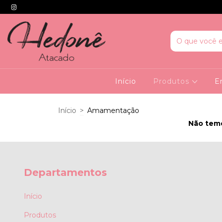
Início
Produtos
E
Início
>
Amamentação
Não temo
Departamentos
Início
Produtos