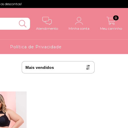
 os descontos!
0
Atendimento
Minha conta
Meu carrinho
o
Política de Privacidade