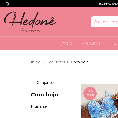
Estamos encer
Início
Produtos
E
Início
>
Conjuntos
>
Com bojo
Conjuntos
8
%
Com bojo
OFF
Plus size