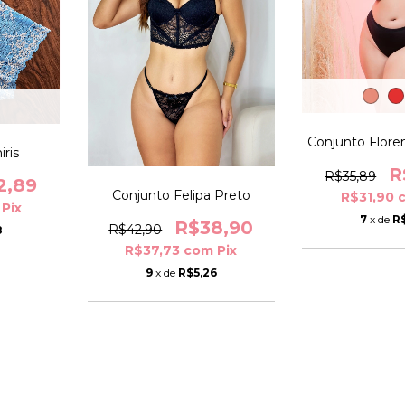
Conjunto Flore
ris
R
R$35,89
2,89
Conjunto Felipa Preto
R$31,90
Pix
7
x de
R
R$38,90
R$42,90
8
R$37,73
com
Pix
9
x de
R$5,26