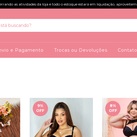
rando as atividades da loja e todo o estoque estará em liquidação, aproveitem
nvio e Pagamento
Trocas ou Devoluções
Contat
9
%
8
%
OFF
OFF