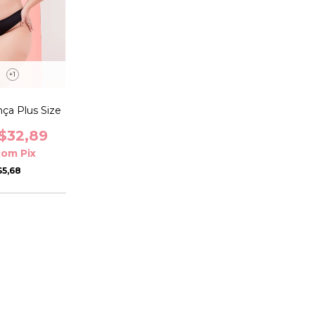
+1
nça Plus Size
$32,89
com
Pix
$5,68