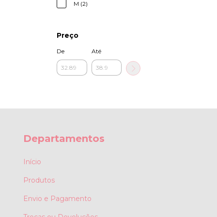
M (2)
Preço
De
Até
Departamentos
Início
Produtos
Envio e Pagamento
Trocas ou Devoluções