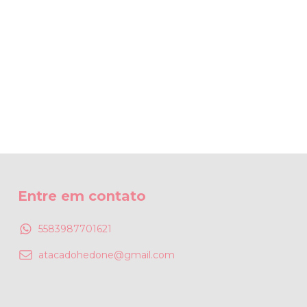
Entre em contato
5583987701621
atacadohedone@gmail.com