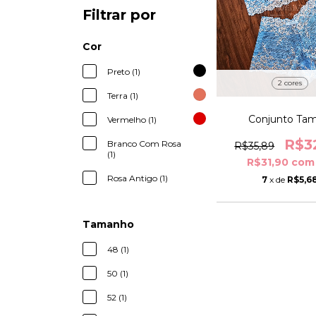
Filtrar por
Cor
Preto (1)
2 cores
Terra (1)
Conjunto Tami
Vermelho (1)
R$3
Branco Com Rosa
R$35,89
(1)
R$31,90
com
Rosa Antigo (1)
7
x de
R$5,6
Tamanho
48 (1)
50 (1)
52 (1)