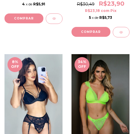
R$23,90
R$30,49
4
x de
R$5,91
R$23,18
com
Pix
5
x de
R$5,73
COMPRAR
COMPRAR
8
%
34
%
OFF
OFF