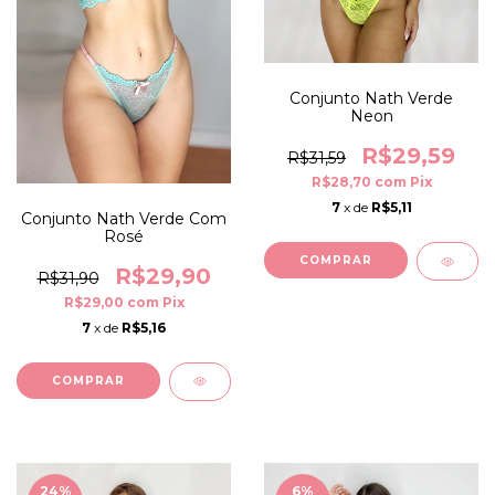
Conjunto Nath Verde
Neon
R$29,59
R$31,59
R$28,70
com
Pix
7
x de
R$5,11
Conjunto Nath Verde Com
Rosé
COMPRAR
R$29,90
R$31,90
R$29,00
com
Pix
7
x de
R$5,16
COMPRAR
24
%
6
%