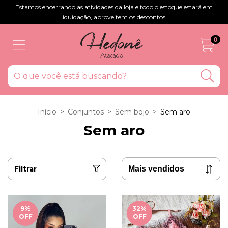
Estamos encerrando as atividades da loja e todo o estoque estará em
liquidação, aproveitem os descontos!
0
Início
>
Conjuntos
>
Sem bojo
>
Sem aro
Sem aro
Filtrar
9
%
32
%
OFF
OFF