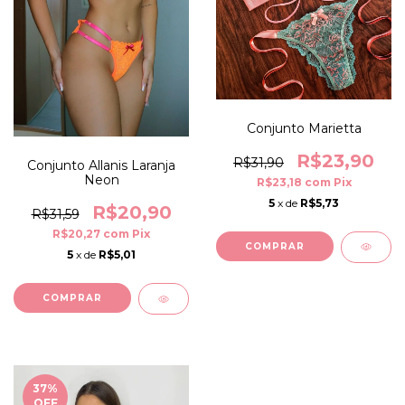
Conjunto Marietta
R$23,90
R$31,90
Conjunto Allanis Laranja
Neon
R$23,18
com
Pix
5
x de
R$5,73
R$20,90
R$31,59
R$20,27
com
Pix
COMPRAR
5
x de
R$5,01
COMPRAR
37
%
OFF