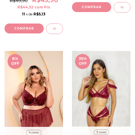
R$49,90
R$44,52
com
Pix
COMPRAR
11
x de
R$5,13
COMPRAR
8
%
35
%
OFF
OFF
3 cores
4 cores