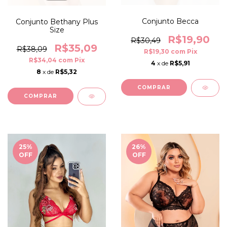
Conjunto Becca
Conjunto Bethany Plus
Size
R$19,90
R$30,49
R$35,09
R$38,09
R$19,30
com
Pix
R$34,04
com
Pix
4
x de
R$5,91
8
x de
R$5,32
COMPRAR
COMPRAR
25
%
26
%
OFF
OFF