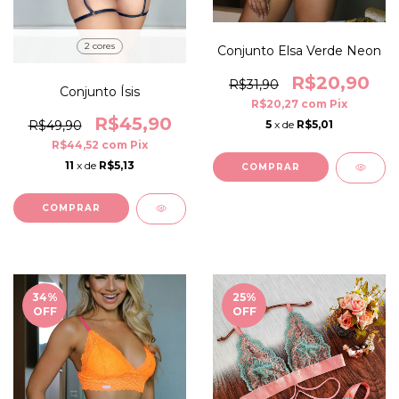
2 cores
Conjunto Elsa Verde Neon
R$20,90
R$31,90
Conjunto Ísis
R$20,27
com
Pix
R$45,90
5
x de
R$5,01
R$49,90
R$44,52
com
Pix
11
x de
R$5,13
COMPRAR
COMPRAR
34
%
25
%
OFF
OFF