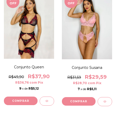
OFF
OFF
Conjunto Queen
Conjunto Susana
R$37,90
R$29,59
R$49,90
R$31,59
R$36,76
com
Pix
R$28,70
com
Pix
9
x de
R$5,12
7
x de
R$5,11
COMPRAR
COMPRAR