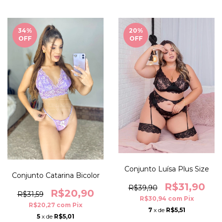
34
%
20
%
OFF
OFF
Conjunto Luísa Plus Size
Conjunto Catarina Bicolor
R$31,90
R$39,90
R$20,90
R$31,59
R$30,94
com
Pix
R$20,27
com
Pix
7
x de
R$5,51
5
x de
R$5,01