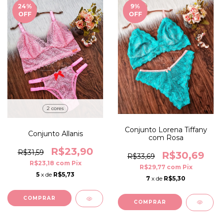
24
%
9
%
OFF
OFF
2 cores
Conjunto Lorena Tiffany
Conjunto Allanis
com Rosa
R$23,90
R$31,59
R$30,69
R$33,69
R$23,18
com
Pix
R$29,77
com
Pix
5
x de
R$5,73
7
x de
R$5,30
COMPRAR
COMPRAR