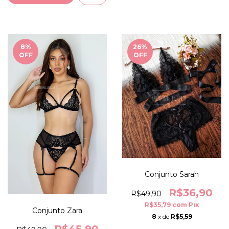
8
%
26
%
OFF
OFF
Conjunto Sarah
R$36,90
R$49,90
R$35,79
com
Pix
Conjunto Zara
8
x de
R$5,59
R$45,90