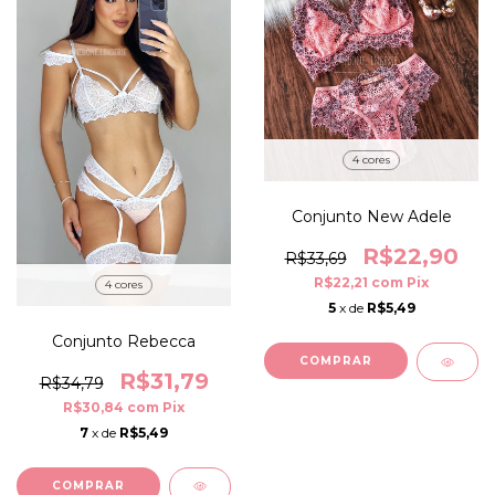
4 cores
Conjunto New Adele
R$22,90
R$33,69
R$22,21
com
Pix
4 cores
5
x de
R$5,49
Conjunto Rebecca
COMPRAR
R$31,79
R$34,79
R$30,84
com
Pix
7
x de
R$5,49
COMPRAR