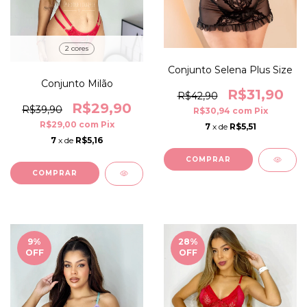
2 cores
Conjunto Selena Plus Size
Conjunto Milão
R$31,90
R$42,90
R$29,90
R$39,90
R$30,94
com
Pix
R$29,00
com
Pix
7
x de
R$5,51
7
x de
R$5,16
COMPRAR
COMPRAR
9
%
28
%
OFF
OFF