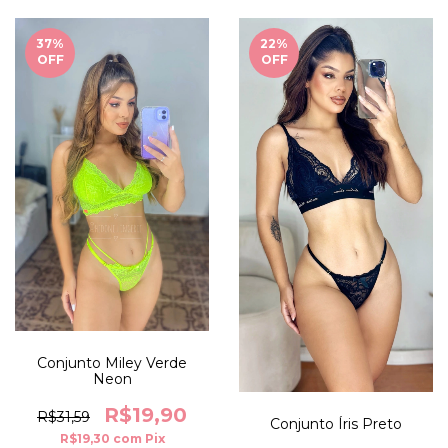
37
%
22
%
OFF
OFF
Conjunto Miley Verde
Neon
R$19,90
R$31,59
Conjunto Íris Preto
R$19,30
com
Pix