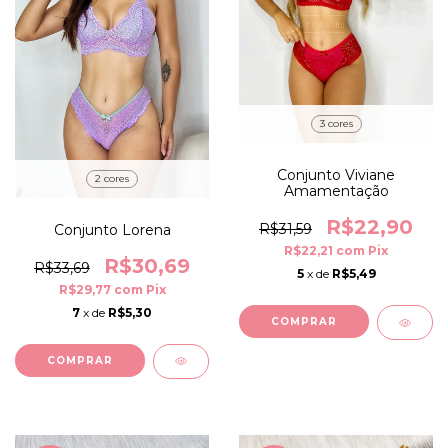
3 cores
Conjunto Viviane
2 cores
Amamentação
R$22,90
R$31,59
Conjunto Lorena
R$22,21
com
Pix
R$30,69
R$33,69
5
x de
R$5,49
R$29,77
com
Pix
7
x de
R$5,30
COMPRAR
COMPRAR