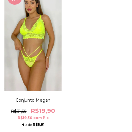
Conjunto Megan
R$19,90
R$31,59
R$19,30
com
Pix
4
x de
R$5,91