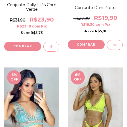
Conjunto Polly Lilás Com
Conjunto Dani Preto
Verde
R$19,90
R$27,90
R$23,90
R$31,90
R$19,30
com
Pix
R$23,18
com
Pix
4
x de
R$5,91
5
x de
R$5,73
COMPRAR
COMPRAR
6
%
6
%
OFF
OFF