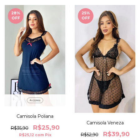
28
%
25
%
OFF
OFF
4 cores
Camisola Poliana
Camisola Veneza
R$25,90
R$35,90
R$39,90
R$52,90
R$25,12
com
Pix