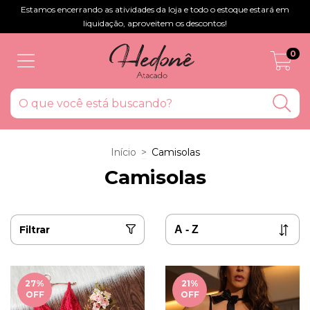
Estamos encerrando as atividades da loja e todo o estoque estará em
liquidação, aproveitem os descontos!
0
Início
>
Camisolas
Camisolas
Filtrar
27
%
21
%
OFF
OFF