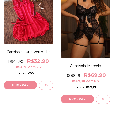
Camisola Luna Vermelha
R$32,90
R$44,90
Camisola Marcela
R$31,91
com
Pix
7
x de
R$5,68
R$69,90
R$88,19
R$67,80
com
Pix
COMPRAR
12
x de
R$7,19
COMPRAR