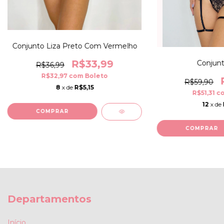
Conjunto Liza Preto Com Vermelho
R$33,99
Conjunt
R$36,99
R$32,97
com
Boleto
R$59,90
8
x de
R$5,15
R$51,31
c
12
x de
COMPRAR
COMPRAR
Departamentos
Início