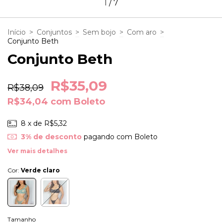
1
/
7
Início
>
Conjuntos
>
Sem bojo
>
Com aro
>
Conjunto Beth
Conjunto Beth
R$35,09
R$38,09
R$34,04
com
Boleto
8
x de
R$5,32
3% de desconto
pagando com Boleto
Ver mais detalhes
Cor:
Verde claro
Tamanho