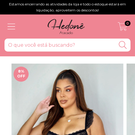
Estamos encerrando as atividades da loja e todo o estoque estará em
liquidação, aproveitem os descontos!
0
8
%
OFF