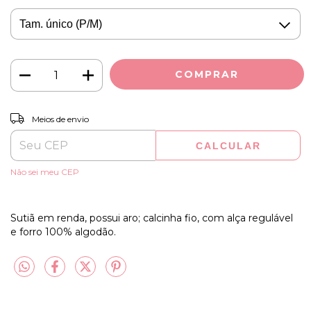
ALTERAR CEP
Entregas para o CEP:
Meios de envio
CALCULAR
Não sei meu CEP
Sutiã em renda, possui aro; calcinha fio, com alça regulável
e forro 100% algodão.