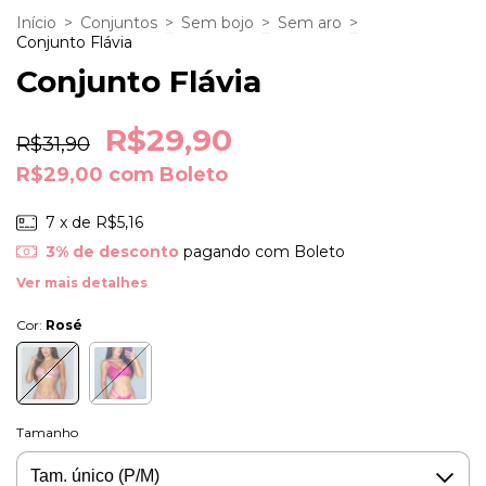
Início
>
Conjuntos
>
Sem bojo
>
Sem aro
>
Conjunto Flávia
Conjunto Flávia
R$29,90
R$31,90
R$29,00
com
Boleto
7
x de
R$5,16
3% de desconto
pagando com Boleto
Ver mais detalhes
Cor:
Rosé
Tamanho