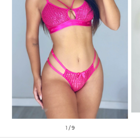
1
/
9