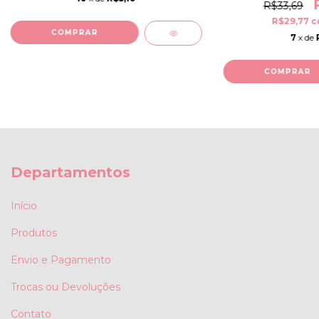
R$33,69
R$29,77
c
COMPRAR
7
x de
COMPRAR
Departamentos
Início
Produtos
Envio e Pagamento
Trocas ou Devoluções
Contato