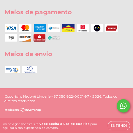
Meios de pagamento
Meios de envio
Copyright Hedonê Lingerie - 37.050.822/0001-97 - 2026. Todos os
direitos reservados.
Ao navegar por este site
você aceita o uso de cookies
para
ENTENDI
agilizar a sua experiência de compra.