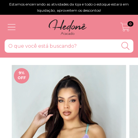
Estamos encerrando as atividades da loja e todo o estoque estará em
liquidação, aproveitem os descontos!
0
9
%
OFF