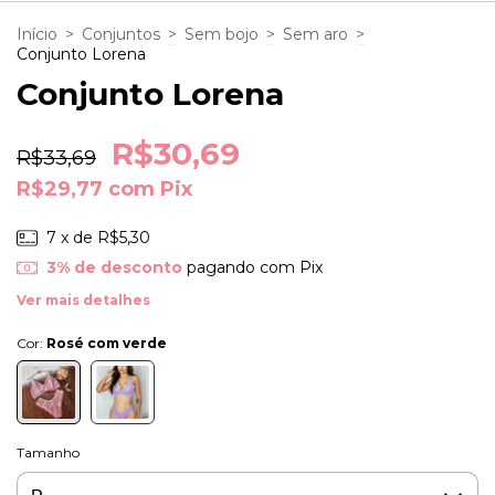
Início
>
Conjuntos
>
Sem bojo
>
Sem aro
>
Conjunto Lorena
Conjunto Lorena
R$30,69
R$33,69
R$29,77
com
Pix
7
x de
R$5,30
3% de desconto
pagando com Pix
Ver mais detalhes
Cor:
Rosé com verde
Tamanho