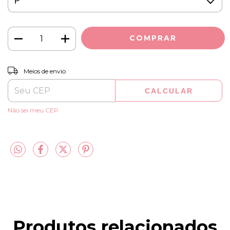
ALTERAR CEP
Entregas para o CEP:
Meios de envio
CALCULAR
Não sei meu CEP
Produtos relacionados