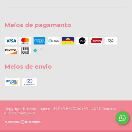
Meios de pagamento
Meios de envio
Copyright Hedonê Lingerie - 37.050.822/0001-97 - 2026. Todos os
direitos reservados.