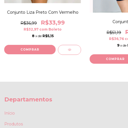
Conjunto Liza Preto Com Vermelho
R$33,99
Conjunt
R$36,99
R$32,97
com
Boleto
R$51,19
8
x de
R$5,15
R$36,76
c
9
x de
COMPRAR
COMPRAR
Departamentos
Início
Produtos