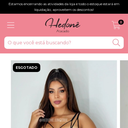
Estamos encerrando as atividades da loja e todo o estoque estará em
liquidação, aproveitem os descontos!
0
ESGOTADO