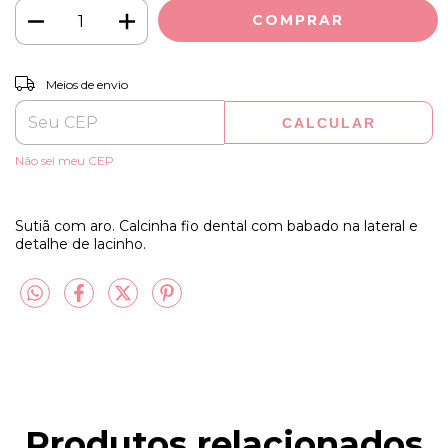
ALTERAR CEP
Entregas para o CEP:
Meios de envio
CALCULAR
Não sei meu CEP
Sutiã com aro. Calcinha fio dental com babado na lateral e
detalhe de lacinho.
Produtos relacionados