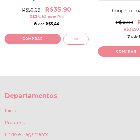
R$35,90
R$50,09
Conjunto Lua
R$34,82
com
Pix
R$35,89
8
x de
R$5,44
R$31,9
7
x de
COMPRAR
COMPRAR
Departamentos
Início
Produtos
Envio e Pagamento