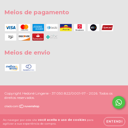
Meios de pagamento
Meios de envio
Copyright Hedonê Lingerie - 37.050.822/0001-97 - 2026. Todos os
direitos reservados.
Ao navegar por este site
você aceita o uso de cookies
para
ENTENDI
agilizar a sua experiência de compra.