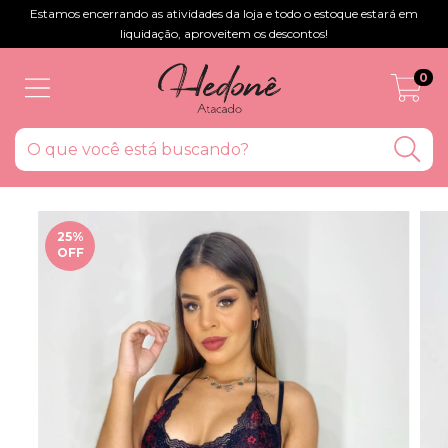
Estamos encerrando as atividades da loja e todo o estoque estará em
liquidação, aproveitem os descontos!
0
25
%
OFF