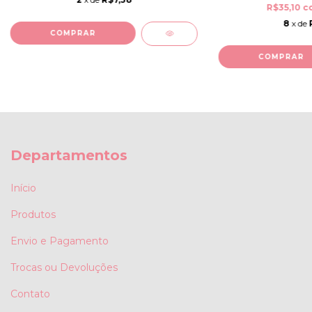
R$35,10
c
8
x de
COMPRAR
COMPRAR
Departamentos
Início
Produtos
Envio e Pagamento
Trocas ou Devoluções
Contato