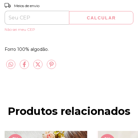
ALTERAR CEP
Entregas para o CEP:
Meios de envio
CALCULAR
Não sei meu CEP
Forro 100% algodão.
Produtos relacionados